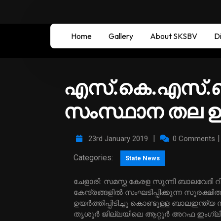
Home
Gallery
About SKSBV
Di
എസ്.കെ.എസ്.ബ
സംസ്ഥാന തല ഉദ
|
23rd January 2019
0 Comments
Categories:
State News
ചേളാരി: സമസ്ത കേരള സുന്നി ബാലവേദി റിപ്പബ്ലിക്ക് ദിനത്തില്‍ സംസ്ഥാനത്തെ 459 റെയിഞ്ച്
കേന്ദ്രങ്ങളില്‍ സംഘടിപ്പിക്കുന്ന സുരക്
ഉയര്‍ത്തിപ്പിടിച്ചു കൊണ്ടുള്ള ബാലഇന്ത്
തൃശൂര്‍ ജില്ലയിലെ ആറ്റൂര്‍ അറഫ ഇംഗ്ലീഷ്