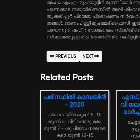
അംഗം എം.എം മുഹ്‌യുദ്ദീന്‍ മുസ്ലിയാര്
പാണക്കാട് സയ്യിദ് അസീല്‍ അലി ശിഹാബ് 
തൃക്കരിപ്പൂര്‍ പ്രമേയ പ്രഭാഷണം നിര്‍വഹ
തങ്ങള്‍, ഓണംപിള്ളി മുഹമ്മദ് ഫൈസി,
പഴയന്നൂര്‍, ഷഹീര്‍ ദേശമംഗലം, സിദ്ധീഖ് 
സ്വദഖത്തുള്ള തങ്ങള്‍ അരിമ്പ്ര, റബീഉദ്ദീന
PREVIOUS
NEXT
Related Posts
പരിസ്ഥിതി കാമ്പയിൻ
എസ്.
– 2020
വി ജലദ
മാര്‍ച്
ക്യാമ്പയിൻ ജൂൺ 5 -15
ജൂൺ 5- വീട്ടിലൊരു മരം
ചേളാരി: സമസ്ത കേരള
ജൂൺ 7 – ശുചിത്വം നമ്മുടെ
സുന
കടമ ജൂൺ 10-15
സംസ