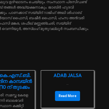
‍ ആലുവ ഉദ്ഘാടനം ചെയ്യും. സംസ്ഥാന പ്രസിഡണ്ട്
തങ്ങള്‍ അദ്ധ്യക്ഷനാകും. ജാബിര്‍ ഹുദവി
ിക്കും. പാണക്കാട് സയ്യിദ് റാജിഹ് അലി ശിഹാബ്
 ഇല്‍യാസ് ഫൈസി, ബഷീര്‍ ഫൈസി, ഹംസ അന്‍വരി
ഫൈസി മങ്കര, ശഫീഖ് മണ്ണഞ്ചേരി, സയ്യിദ്
്‍ വെന്നിയൂര്‍, അസ്‌ലഹ് മുതുവല്ലൂര്‍ സംബന്ധിക്കും.
കെ.എസ്.ബി.
ADAB JALSA
ിന കാമ്പയിന്‍
...
ച് 10 ന് തുടക്കം
Read More
്നി ബാലവേദി
്ഥാന കമ്മിറ്റി