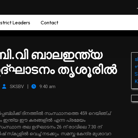
strict Leaders
Contact
ി.വി ബാലഇന്ത്യ
s
്ഘാടനം തൃശൂരില്‍
+
S
K
|
|
SKSBV
9:40 am
ഷിതം ഇന്ത്യ ഈ കരങ്ങളില്‍ എന്ന പ്രമേയം
യ സംസ്ഥാന തല ഉദ്ഘാടനം 26 ന് രാവിലെ 7.30 ന്
 സ്‌കൂളില്‍ വെച്ച് നടക്കും. സമസ്ത കേന്ദ്ര മുശാവറ