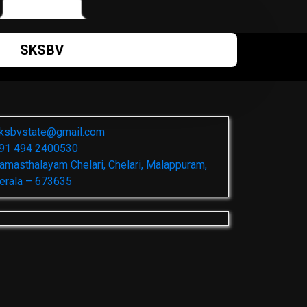
SKSBV
ksbvstate@gmail.com
91 494 2400530
amasthalayam Chelari, Chelari, Malappuram,
erala – 673635