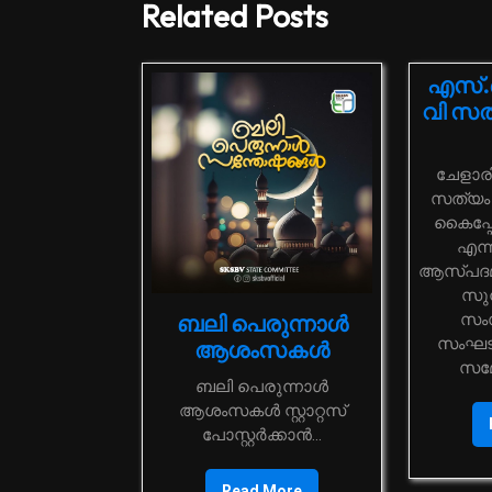
Related Posts
എസ്.
വി സത
ചേളാരി: ”പറയാം നമുക്ക്
സത്യം
കൈപ്പേ
എന്
ആസ്പദമാ
സുന
സംസ
ബലി പെരുന്നാൾ
സംഘടിപ
ആശംസകൾ
സമ്മ
ബലി പെരുന്നാൾ
ആശംസകൾ സ്റ്റാറ്റസ്
പോസ്റ്റർക്കാൻ...
Read More