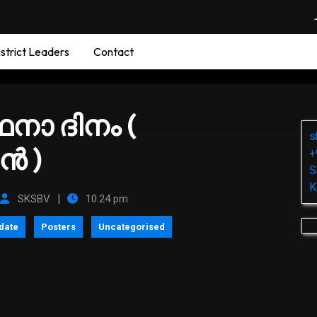
strict Leaders
Contact
നാ ദിനം (
s
ൻ )
+
S
K
|
SKSBV
10:24 pm
date
Posters
Uncategorised