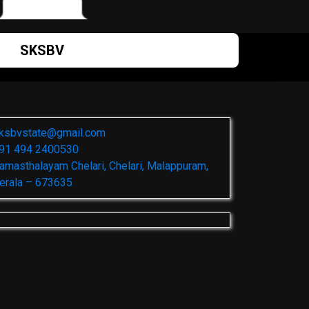
SKSBV
ksbvstate@gmail.com
91 494 2400530
amasthalayam Chelari, Chelari, Malappuram,
erala – 673635