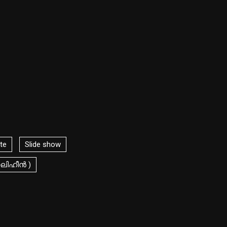
te
Slide show
ാലിഹീൻ )