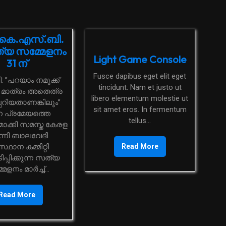
കെ.എസ്.ബി.
്യ സമ്മേളനം
Light Game Console
31 ന്
Fusce dapibus eget elit eget
tincidunt. Nam et justo ut
 മാത്രം അതെത്ര
libero elementum molestie ut
റിയതാണങ്കിലും”
sit amet eros. In fermentum
ന പ്രമേയത്തെ
tellus...
ക്കി സമസ്ത കേരള
്നി ബാലവേദി
്ഥാന കമ്മിറ്റി
Read More
്പിക്കുന്ന സത്യ
േളനം മാര്‍ച്ച്...
Read More