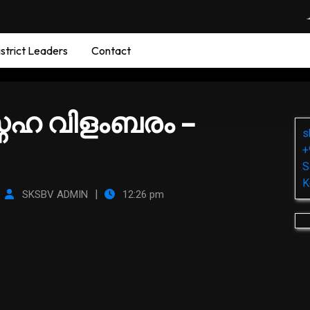
strict Leaders
Contact
സ്നേഹ വിളംബരം –
s
+
S
K
|
|
SKSBV ADMIN
12:26 pm