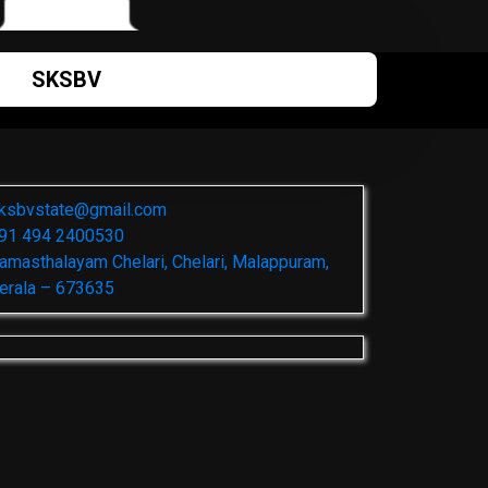
SKSBV
ksbvstate@gmail.com
91 494 2400530
amasthalayam Chelari, Chelari, Malappuram,
erala – 673635