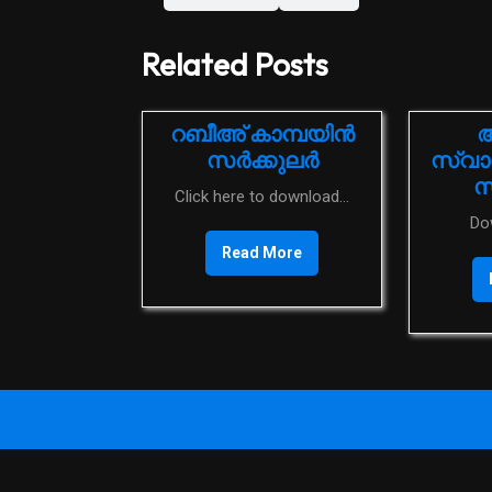
Related Posts
റബീഅ് കാമ്പയിന്‍
ആ
സര്‍ക്കുലര്‍
സ്വാത
സര
Click here to download...
D
Read More