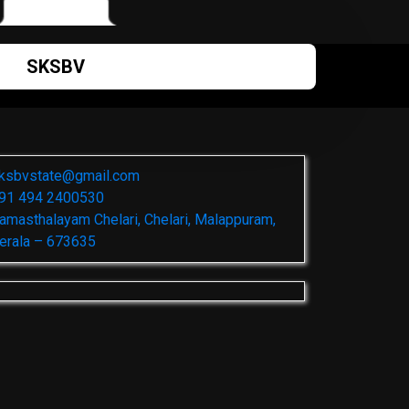
SKSBV
ksbvstate@gmail.com
91 494 2400530
amasthalayam Chelari, Chelari, Malappuram,
erala – 673635