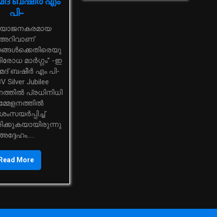
മദ് ബഷീര്‍ എം
പി-
അറിവാണ്
്ങൾക്കെതിരെയു
ിരോധ മാര്‍ഗ്ഗം” -ഇ
്മദ് ബഷീര്‍ എം പി-
V Silver Jubilee
ത്തിൽ പ്രധിനിധി
്മേളനത്തിൽ
സയര്‍പ്പിച്ച്
ക്കുകയായിരുന്നു
അദ്ദേഹം.....
Read More