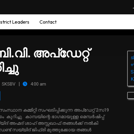
strict Leaders
Contact
വി. അപ്‌ഡേറ്റ്
s
ച്ചു
+
S
K
|
SKSBV
4:00 am
്ഥാന കമ്മിറ്റി സംഘടിപ്പിക്കുന്ന അപ്‌ഡേറ്റ് 2സ19
റിച്ചു. കാമ്പയിന്റെ ഭാഗമായുള്ള മെമ്പര്‍ഷിപ്പ്
് അഹ്മദ് ശാഹ് അസ്സഖാഫ് തങ്ങള്‍ക്ക് നല്‍കി
ട് സയ്യിദ് ജിഫ്‌രി മുത്തുക്കോയ തങ്ങള്‍