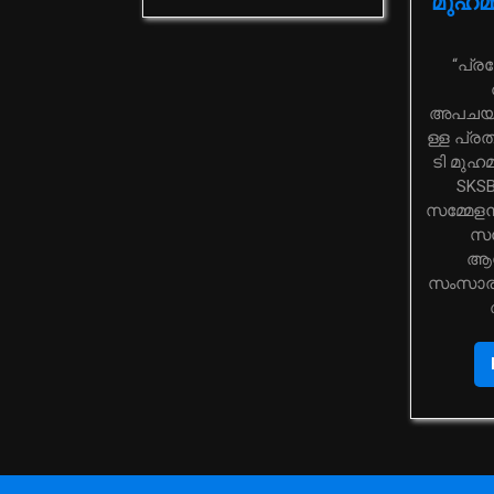
മുഹമ്
“പ്രയോജനകരമായ
അപചയങ
ള്ള പ്രത
ടി മുഹമ
SKSB
സമ്മേളന
സമ
ആശം
സംസാരി