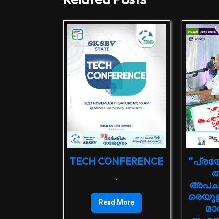
TECH CONFERENCE
“പ്ര
അ
...
അപചയ
രെയുള
Read More
മാര