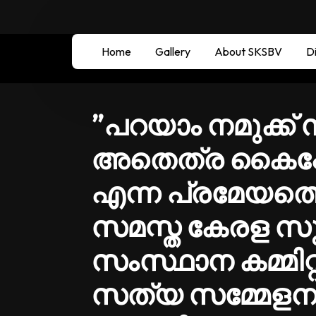
Home
Gallery
About SKSBV
Di
”പറയാം നമുക്ക്
അതെത്ര കൈപ്പ
എന്ന പ്രമേയത്
സമസ്ത കേരള സു
സംസ്ഥാന കമ്മിറ്റ
സത്യ സമ്മേളനം മാര