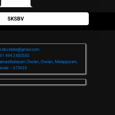
SKSBV
ksbvstate@gmail.com
91 494 2400530
amasthalayam Chelari, Chelari, Malappuram,
erala – 673635