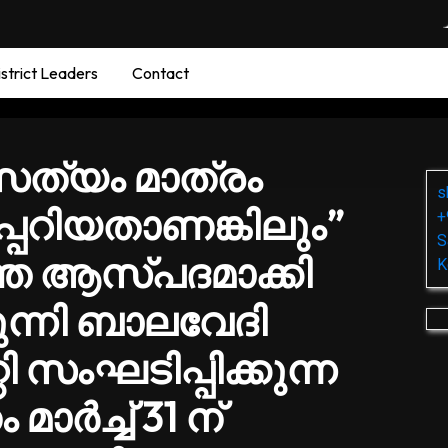
strict Leaders
Contact
 സത്യം മാത്രം
s
േറിയതാണങ്കിലും”
+
S
തെ ആസ്പദമാക്കി
K
ന്നി ബാലവേദി
ി സംഘടിപ്പിക്കുന്ന
്‍ച്ച് 31 ന്