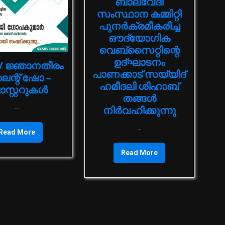
ബാലവേദി
സംസ്ഥാന കമ്മിറ്റി
പുനര്‍ക്രമീകരിച്ച
ഔദ്യോഗിക
വെബ്‌സൈറ്റിന്റെ
ഉദ്ഘാടനം
V ജ്ഞാനതീരം
പാണക്കാട് സയ്യിദ്
െന്റ് ഷോ –
ഹമീദലി ശിഹാബ്
സ്റ്ററുകള്‍
തങ്ങള്‍
...
നിര്‍വഹിക്കുന്നു
...
Read More
Read More