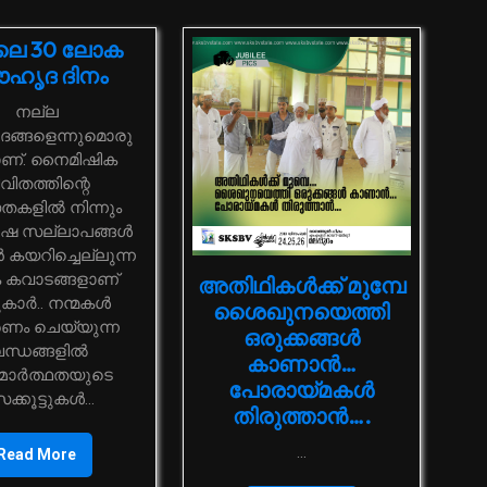
ൈ 30 ലോക
ഹൃദ ദിനം
നല്ല
ങ്ങളെന്നുമൊരു
ണ്. നൈമിഷിക
വിതത്തിന്റെ
തകളിൽ നിന്നും
ഷ സല്ലാപങ്ങൾ
ൻ കയറിച്ചെല്ലുന്ന
കവാടങ്ങളാണ്
അതിഥികള്‍ക്ക് മുമ്പേ
ടുകാർ.. നന്മകൾ
ശൈഖുനയെത്തി
രണം ചെയ്യുന്ന
ഒരുക്കങ്ങള്‍
ന്ധങ്ങളിൽ
കാണാന്‍…
മാർത്ഥതയുടെ
പോരായ്മകള്‍
ക്കൂട്ടുകൾ...
തിരുത്താന്‍….
...
Read More