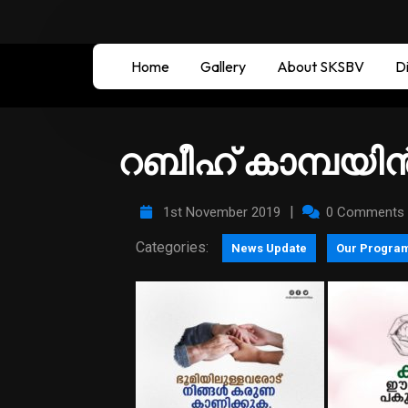
Home
Gallery
About SKSBV
Di
റബീഹ് കാമ്പയിന്‍ 
|
1st November 2019
0 Comments
Categories:
News Update
Our Progra