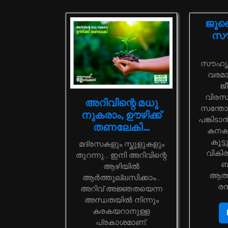
ജൂല
സൗ
സൗഹൃദ
വരമാ
ജീ
വിരസ
അറിവിന്റെ മധു
സന്തോ
നുകരാം, ഊഴിക്ക്
പങ്കിടാ
തണലേകി…
കനക 
കൂട്
മദ്രസകളും സ്കൂളുകളും
വികി
തുറന്നു… ഇനി അറിവിന്റെ
ബ
ആഴിയിൽ
ആത്
ആർത്തുല്ലസിക്കാം…
രസ
അറിവ് അജ്ഞതയെന്ന
അന്ധതയിൽ നിന്നും
കരകയറാനുള്ള
പ്രകാശമാണ്.