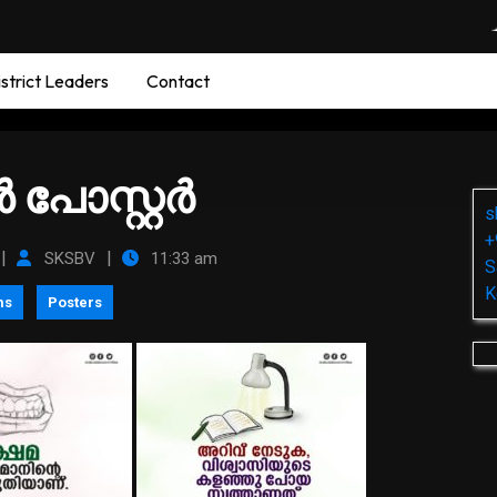
strict Leaders
Contact
പോസ്റ്റര്‍
s
+
|
|
SKSBV
11:33 am
S
K
ms
Posters