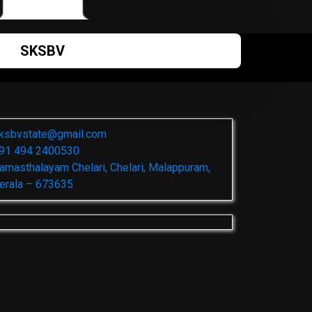
SKSBV
ksbvstate@gmail.com
91 494 2400530
amasthalayam Chelari, Chelari, Malappuram,
erala – 673635