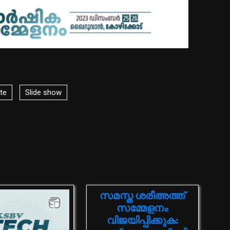
te
Slide show
സമസ്ത ശരീഅത്ത്
സമ്മേളനം
വിജയിപ്പിക്കുക: