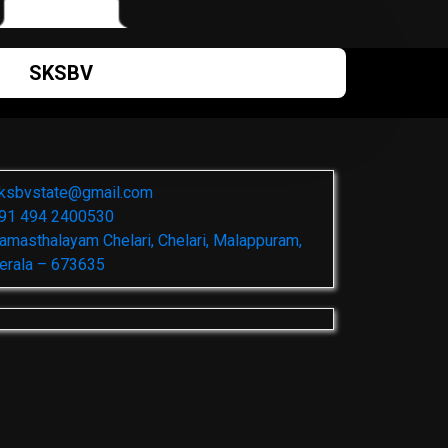
SKSBV
ksbvstate@gmail.com
91 494 2400530
amasthalayam Chelari, Chelari, Malappuram,
erala – 673635