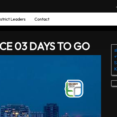
strict Leaders
Contact
CE 03 DAYS TO GO
s
+
S
K