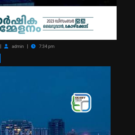
|
|
admin
7:34 pm