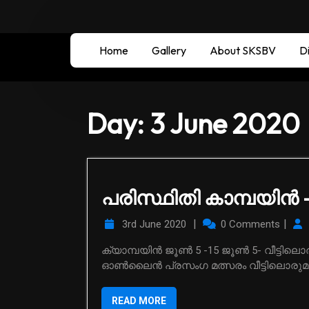
Home
Gallery
About SKSBV
Di
Day:
3 June 2020
പരിസ്ഥിതി കാമ്പയിൻ 
|
|
3rd June 2020
0 Comments
ക്യാമ്പയിൻ ജൂൺ 5 -15 ജൂൺ 5- വീട്ടിലൊരു മരം ജൂൺ 7 – ശുചിത്വം നമ്മുടെ കടമ ജൂൺ 10-15
ഓൺലൈൻ പ്രസംഗ മത്സരം വീട്ടിലൊരുമരം
READ MORE