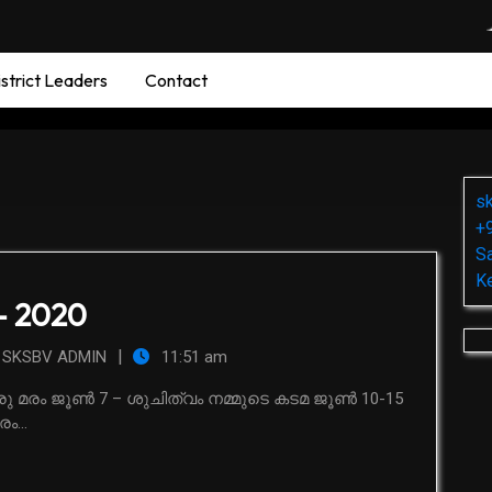
strict Leaders
Contact
s
+
Sa
K
– 2020
|
SKSBV ADMIN
11:51 am
...