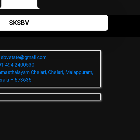
SKSBV
ksbvstate@gmail.com
91 494 2400530
masthalayam Chelari, Chelari, Malappuram,
erala – 673635