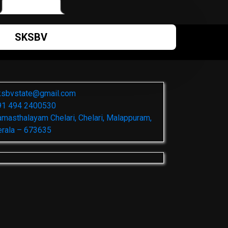
SKSBV
ksbvstate@gmail.com
91 494 2400530
masthalayam Chelari, Chelari, Malappuram,
erala – 673635