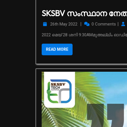
SKSBV സംസ്ഥാന നേ
|
|
26th May 2022
0 Comments
2022 മെയ് 28 ശനി 9:30AMമുഅല്ലിം ഓഡിറ്റ
READ MORE