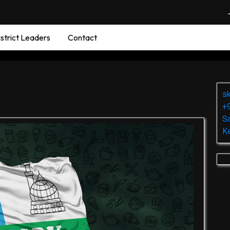
strict Leaders
Contact
s
+
Sa
K