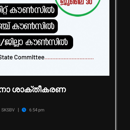
ടനാ ശാക്തീകരണ
|
SKSBV
6:54 pm