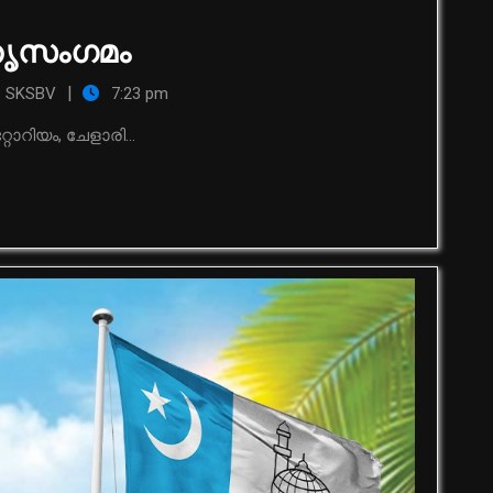
തൃസംഗമം
|
SKSBV
7:23 pm
ോറിയം, ചേളാരി...