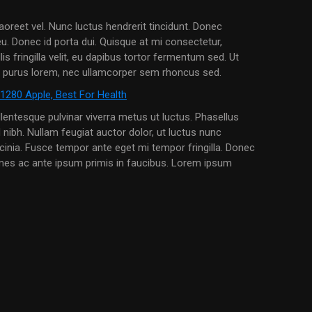
oreet vel. Nunc luctus hendrerit tincidunt. Donec
eu. Donec id porta dui. Quisque at mi consectetur,
s fringilla velit, eu dapibus tortor fermentum sed. Ut
uere purus lorem, nec ullamcorper sem rhoncus sed.
llentesque pulvinar viverra metus ut luctus. Phasellus
id nibh. Nullam feugiat auctor dolor, ut luctus nunc
lacinia. Fusce tempor ante eget mi tempor fringilla. Donec
ames ac ante ipsum primis in faucibus. Lorem ipsum