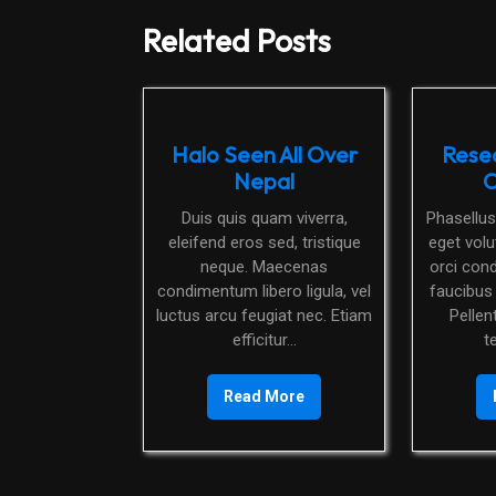
Related Posts
Halo Seen All Over
Rese
Nepal
C
Duis quis quam viverra,
Phasellus elementum, magna
eleifend eros sed, tristique
eget vol
neque. Maecenas
orci con
condimentum libero ligula, vel
faucibus
luctus arcu feugiat nec. Etiam
Pelle
efficitur...
t
Read More