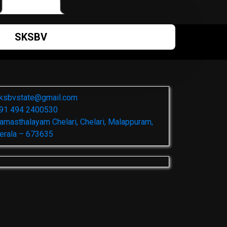
SKSBV
ksbvstate@gmail.com
91 494 2400530
amasthalayam Chelari, Chelari, Malappuram,
erala – 673635