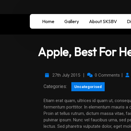
Home
Gallery
About SKSBV
Di
Apple, Best For H
|
|
27th July 2015
0 Comments
Categories:
Uncategorised
Etiam erat quam, ultrices id quam ut, consequat rhoncus velit. Curabitur eget lorem facilisis sem
fermentum porttitor. In elementum mauris a c
Proin at tellus rutrum, dictum massa vitae, fa
pulvinar ipsum. Nunc vel faucibus urna, sed pel
lectus. Sed pharetra vulputate dolor, eget mol