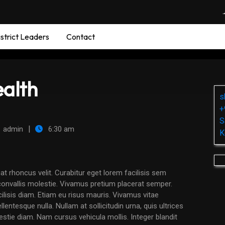
strict Leaders
Contact
ealth
s
+
S
|
admin
6:30 am
K
onvallis molestie. Vivamus pretium placerat semper.
cilisis diam. Etiam eu risus mauris. Vivamus vitae
lentesque nulla. Nullam at sollicitudin urna, quis ultrices
estie diam. Nam cursus vehicula mollis. Integer blandit