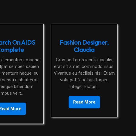
arch On AIDS
Fashion Designer,
omplete
Claudia
Cras sed eros iaculis, iaculis
utpat semper, sapien
erat sit amet, commodo risus.
dimentum neque, eu
Vivamus eu facilisis nisi. Etiam
 massa nibh at erat.
volutpat faucibus turpis.
ntesque bibendum
Integer luctus...
empus velit...
Read More
Read More