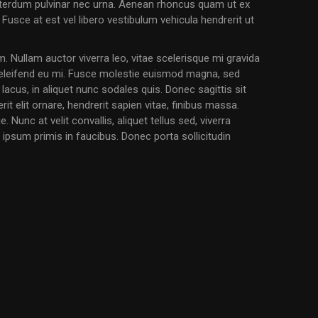
 interdum pulvinar nec urna. Aenean rhoncus quam ut ex
 Fusce at est vel libero vestibulum vehicula hendrerit ut
m. Nullam auctor viverra leo, vitae scelerisque mi gravida
, eleifend eu mi. Fusce molestie euismod magna, sed
 lacus, in aliquet nunc sodales quis. Donec sagittis sit
t elit ornare, hendrerit sapien vitae, finibus massa.
 Nunc at velit convallis, aliquet tellus sed, viverra
psum primis in faucibus. Donec porta sollicitudin