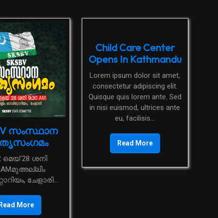
Child Care Center
Opens In Kathmandu
Lorem ipsum dolor sit amet,
consectetur adipiscing elit.
Quisque quis lorem ante. Sed
in nisi euismod, ultrices ante
eu, facilisis...
BV സംസ്ഥാന
തൃസംഗമം
Read More
0AMമുഅല്ലിം
ോറിയം, ചേളാരി...
Read More