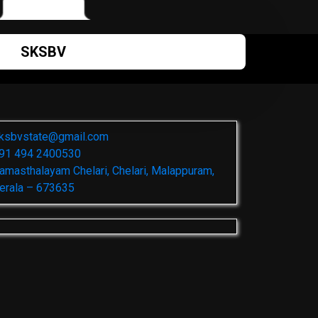
SKSBV
ksbvstate@gmail.com
91 494 2400530
amasthalayam Chelari, Chelari, Malappuram,
erala – 673635