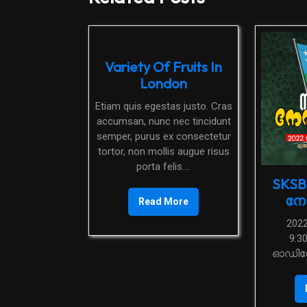
Variety Of Fruits In
London
Etiam quis egestas justo. Cras
accumsan, nunc nec tincidunt
semper, purus ex consectetur
tortor, non mollis augue risus
porta felis....
SKS
നേ
Read More
2022 മെയ് 28 ശനി
9:3
ഓഡിറ്റ