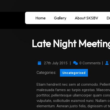
Home
Gallery
About SKSBV
Di
Late Night Meetin
|
|
27th July 2015
0 Comments
Categories:
Uncategorised
Etiam hendrerit nec sem at commodo. Pellentesque habitant morbi tristique senectus et netus et
malesuada fames ac turpis egestas. Maecena
porttitor, pellentesque ullamcorper quam con
vulputate, sollicitudin euismod nunc. Nullam 
elementum. Aenean justo felis, dignissim ut te