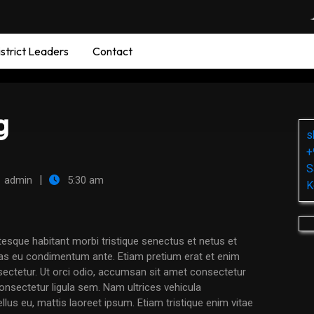
strict Leaders
Contact
g
s
+
S
|
admin
5:30 am
K
s eu condimentum ante. Etiam pretium erat et enim
sectetur. Ut orci odio, accumsan sit amet consectetur
consectetur ligula sem. Nam ultrices vehicula
llus eu, mattis laoreet ipsum. Etiam tristique enim vitae