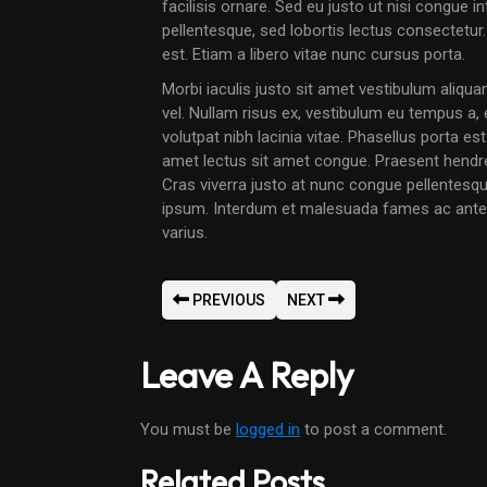
facilisis ornare. Sed eu justo ut nisi congue
pellentesque, sed lobortis lectus consectetur.
est. Etiam a libero vitae nunc cursus porta.
Morbi iaculis justo sit amet vestibulum aliqua
vel. Nullam risus ex, vestibulum eu tempus a
volutpat nibh lacinia vitae. Phasellus porta est
amet lectus sit amet congue. Praesent hendreri
Cras viverra justo at nunc congue pellentesque.
ipsum. Interdum et malesuada fames ac ante i
varius.
PREVIOUS
NEXT
Leave A Reply
You must be
logged in
to post a comment.
Related Posts