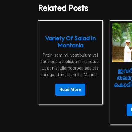
Related Posts
Variety Of Salad In
Montania
Proin sem mi, vestibulum vel
faucibus ac, aliquam in metus.
Ut at nisl ullamcorper, sagittis
ഇവർ
mi eget, fringilla nulla. Mauris...
തലമ
കൊടിയ
Read More