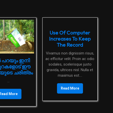
Use Of Computer
Increases To Keep
The Record
Vivamus non dignissim risus,
ac efficitur velit. Proin ac odio
 പറയും ഇനി
sodales, scelerisque justo
ുറകളോട് ഈ
gravida, ultrices nisl. Nulla et
ുടെ ചരിത്രം
maximus est....
...
Read More
Read More