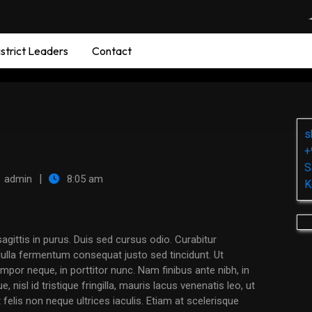
strict Leaders
Contact
s
+
S
|
admin
8:05 am
K
ulla fermentum consequat justo sed tincidunt. Ut
empor neque, in porttitor nunc. Nam finibus ante nibh, in
nisl id tristique fringilla, mauris lacus venenatis leo, ut
 felis non neque ultrices iaculis. Etiam at scelerisque