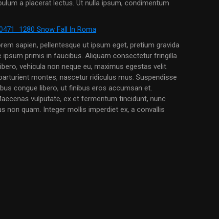
tibulum a placerat lectus. Ut nulla ipsum, condimentum
lorem sapien, pellentesque ut ipsum eget, pretium gravida
ipsum primis in faucibus. Aliquam consectetur fringilla
libero, vehicula non neque eu, maximus egestas velit.
parturient montes, nascetur ridiculus mus. Suspendisse
finibus congue libero, ut finibus eros accumsan et.
. Maecenas vulputate, ex et fermentum tincidunt, nunc
s non quam. Integer mollis imperdiet ex, a convallis