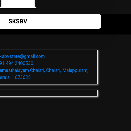
SKSBV
ksbvstate@gmail.com
91 494 2400530
amasthalayam Chelari, Chelari, Malappuram,
erala – 673635