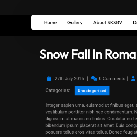
Home
Gallery
About SKSBV
Di
Snow Fall In Roma
|
|
27th July 2015
0 Comments
Categories:
Uncategorised
Integer sapien urna, euismod ut finibus eget, sagittis in purus. Duis sed cursus odio. Curabitur
vestibulum porttitor nibh nec condimentum. N
dignissim ut mauris eu finibus. Curabitur eu t
bibendum ipsum placerat sit amet. Duis congue, 
posuere tellus eros vitae tellus. Donec feugiat